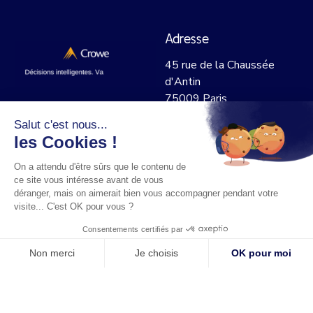
Adresse
45 rue de la Chaussée
d'Antin
75009 Paris
Salut c'est nous...
Contact
Réseaux sociaux
les Cookies !
01 53 20 06 59
On a attendu d'être sûrs que le contenu de
f.de-cazenove@cabinet-
ce site vous intéresse avant de vous
cazenove.com
déranger, mais on aimerait bien vous accompagner pendant votre
visite... C'est OK pour vous ?
Premier rendez-vous offert !
Consentements certifiés par
Non merci
Je choisis
OK pour moi
Axeptio consent
Plateforme de Gestion du Consentement : Personnalisez vos O
© 2023 Tous droits réservés.
Site pour Expert Compatble
-
Notre plateforme vous permet d'adapter et de gérer vos paramètr
Mentions légales
-
Politiques de confidentialité
-
Cookies