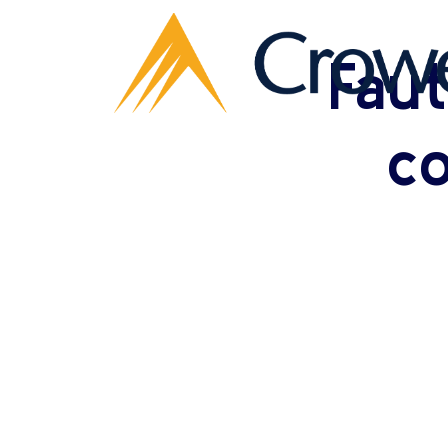
Faut
c