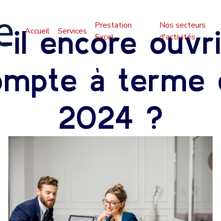
Prestation
Nos secteurs
-il encore ouvr
Accueil
Services
Excel
d'activités
ompte à terme 
2024 ?