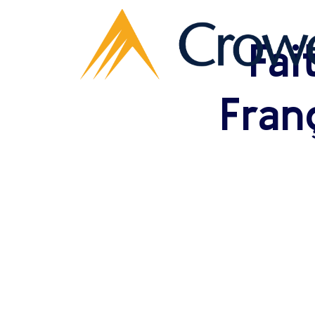
Fai
Fran