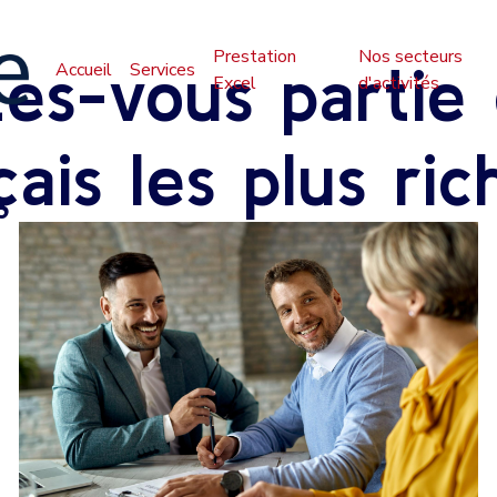
Prestation
Nos secteurs
tes-vous partie
Accueil
Services
Excel
d'activités
çais les plus ric