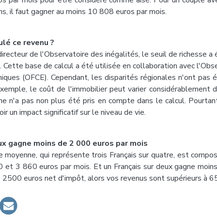
os par mois pour être considéré comme aisé. Pour un couple ave
s, il faut gagner au moins 10 808 euros par mois.
lé ce revenu ?
irecteur de l'Observatoire des inégalités, le seuil de richesse a
. Cette base de calcul a été utilisée en collaboration avec l'Obse
iques (OFCE). Cependant, les disparités régionales n'ont pas 
exemple, le coût de l'immobilier peut varier considérablement d'
ne n'a pas non plus été pris en compte dans le calcul. Pourtant
r un impact significatif sur le niveau de vie.
eux gagne moins de 2 000 euros par mois
sse moyenne, qui représente trois Français sur quatre, est comp
 et 3 860 euros par mois. Et un Français sur deux gagne moin
 2500 euros net d'impôt, alors vos revenus sont supérieurs à 6