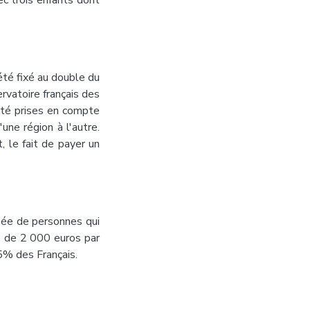
c trois enfants dont
 été fixé au double du
rvatoire français des
été prises en compte
une région à l'autre.
, le fait de payer un
osée de personnes qui
s de 2 000 euros par
5% des Français.