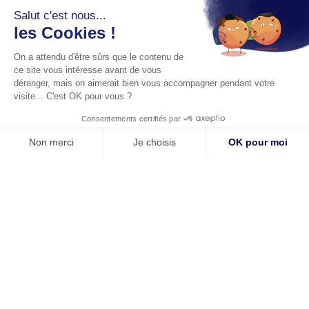
Salut c'est nous...
Adresse
les Cookies !
45 rue de la Chaussée
On a attendu d'être sûrs que le contenu de
d'Antin
ce site vous intéresse avant de vous
75009 Paris
déranger, mais on aimerait bien vous accompagner pendant votre
visite... C'est OK pour vous ?
Contact
Réseaux sociaux
Premier rendez-vous offert !
Consentements certifiés par
01 53 20 06 59
Non merci
Je choisis
OK pour moi
f.de-cazenove@cabinet-
Axeptio consent
Plateforme de Gestion du Consentement : Personnalisez vos O
cazenove.com
Notre plateforme vous permet d'adapter et de gérer vos paramètr