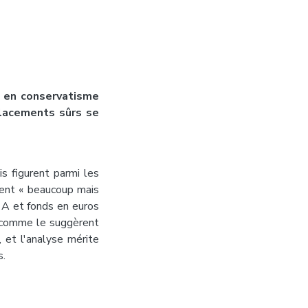
s en conservatisme
placements sûrs se
s figurent parmi les
ient « beaucoup mais
t A et fonds en euros
e, comme le suggèrent
 et l'analyse mérite
s.