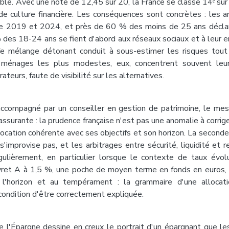
ble. Avec une note de 12,45 sur 20, la France se classe 14ᵉ su
e culture financière. Les conséquences sont concrètes : les a
e 2019 et 2024, et près de 60 % des moins de 25 ans déclare
 des 18-24 ans se fient d'abord aux réseaux sociaux et à leur e
Ce mélange détonant conduit à sous-estimer les risques tout
 ménages les plus modestes, eux, concentrent souvent leu
teurs, faute de visibilité sur les alternatives.
ccompagné par un conseiller en gestion de patrimoine, le me
assurante : la prudence française n'est pas une anomalie à corrig
location cohérente avec ses objectifs et son horizon. La seconde
e s'improvise pas, et les arbitrages entre sécurité, liquidité e
gulièrement, en particulier lorsque le contexte de taux évo
ivret A à 1,5 %, une poche de moyen terme en fonds en euros, 
'horizon et au tempérament : la grammaire d'une allocatio
 condition d'être correctement expliquée.
e l'Épargne dessine en creux le portrait d'un épargnant que les