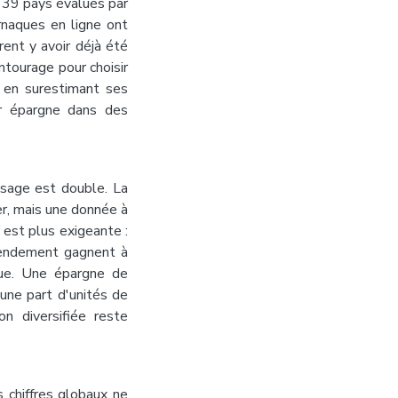
r 39 pays évalués par
rnaques en ligne ont
nt y avoir déjà été
ntourage pour choisir
 en surestimant ses
r épargne dans des
ssage est double. La
er, mais une donnée à
 est plus exigeante :
t rendement gagnent à
lue. Une épargne de
une part d'unités de
n diversifiée reste
 chiffres globaux ne