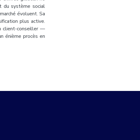
et du système social
e marché évoluent. Sa
fication plus active.
n client-conseiller —
u'un énième procès en