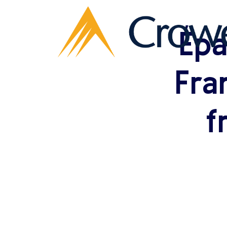
Épa
Fra
f