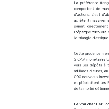
La préférence franç
comportent de mani
d'actions, c'est d'
achètent massivemen
paient directement
L'épargne tricolore 
le triangle classique 
Cette prudence n'em
SICAV monétaires lo
vers les dépôts à t
milliards d'euros, a
000 nouveaux invest
et plébiscitent les 
de la moitié détienn
Le vrai chantier : 