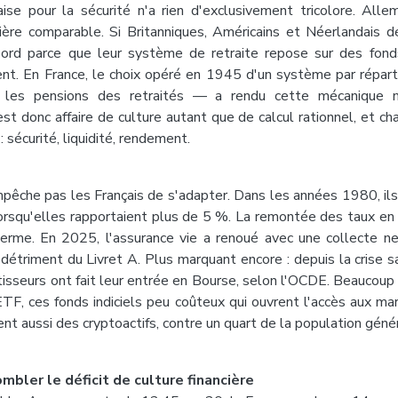
aise pour la sécurité n'a rien d'exclusivement tricolore. Alle
ère comparable. Si Britanniques, Américains et Néerlandais d
abord parce que leur système de retraite repose sur des fon
t. En France, le choix opéré en 1945 d'un système par réparti
 les pensions des retraités — a rendu cette mécanique mo
est donc affaire de culture autant que de calcul rationnel, et 
: sécurité, liquidité, rendement.
pêche pas les Français de s'adapter. Dans les années 1980, ils 
rsqu'elles rapportaient plus de 5 %. La remontée des taux e
erme. En 2025, l'assurance vie a renoué avec une collecte n
u détriment du Livret A. Plus marquant encore : depuis la crise s
isseurs ont fait leur entrée en Bourse, selon l'OCDE. Beaucoup
ETF, ces fonds indiciels peu coûteux qui ouvrent l'accès aux m
ent aussi des cryptoactifs, contre un quart de la population géné
combler le déficit de culture financière