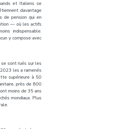
mands et Italiens se
étiennent davantage
ds de pension qui en
tion — où les actifs
ins indispensable.
chacun y compose avec
se sont rués sur les
n 2023 les a ramenés
ette supérieure à 50
anitaire, près de 800
 ont moins de 35 ans
archés mondiaux. Plus
rale.