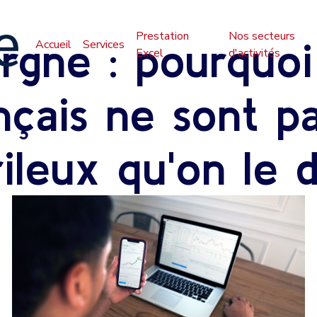
Prestation
Nos secteurs
rgne : pourquoi
Accueil
Services
Excel
d'activités
nçais ne sont pa
rileux qu'on le d