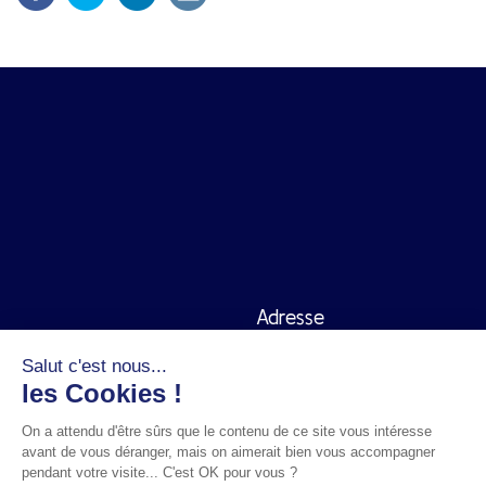
Adresse
45 rue de la Chaussée
Salut c'est nous...
d'Antin
les Cookies !
75009 Paris
On a attendu d'être sûrs que le contenu de ce site vous intéresse
avant de vous déranger, mais on aimerait bien vous accompagner
Contact
Réseaux sociaux
pendant votre visite... C'est OK pour vous ?