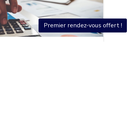
Premier rendez-vous offert !
s réglementations. Personnalisez vos préférences pour contrôler
s : la baisse continue des frais
financiers confirme dans sa note d'avril
 sur l'ensemble des supports d'épargne en
sent à 1,06 % en moyenne, les ETF à 0,33
res et les PEA, la concurrence des
 grille tarifaire des banques
uvement profite directement aux
nt du Livret A vers l'assurance-vie.