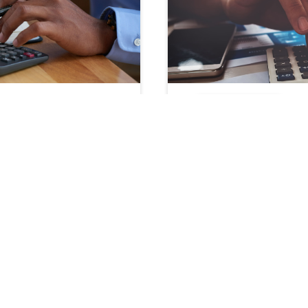
s Options
ètres de confidentialité, en garantissant la conformité avec le
Bourse/Finance
A gonfle la fiscalité
Placements financier
s'accélère
nt de la Sécurité
L'Autorité des marchés 
re pour l'autonomie
2026 le repli des frais
4 %. Conséquence : les
actions. Les fonds pas
apital passent de 17,2
%. Sur les comptes-tit
quement de 30 % à 31,4
néobrokers redessine la
hange l'équation de
traditionnelles. Le mo
épargnants, qui bascule