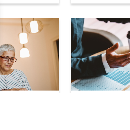
s Options
ètres de confidentialité, en garantissant la conformité avec le
Bourse/Finance
iètent les PME et
Immobilier : Les tau
forte hausse