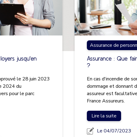
Assurance de person
oyers jusqu'en
Assurance : Que fai
?
pprouvé le 28 juin 2023
En cas d'incendie de son
re 2024 du
dommage et donnant dro
ers pour le parc
assureur est facultativ
France Assureurs.
Lire la suite
Le 04/07/2023