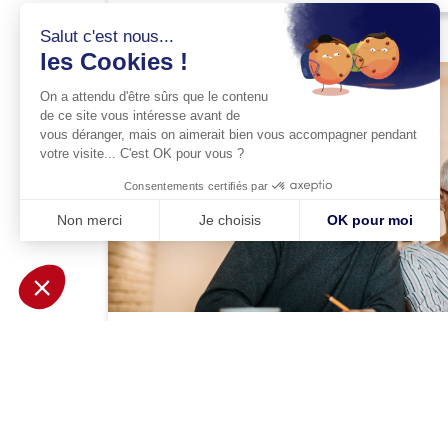
Salut c'est nous...
les Cookies !
On a attendu d'être sûrs que le contenu
de ce site vous intéresse avant de
vous déranger, mais on aimerait bien vous accompagner pendant
votre visite... C'est OK pour vous ?
Consentements certifiés par
Non merci
Je choisis
OK pour moi
Axeptio consent
Plateforme de Gestion du Consentement : Personnalisez vo
Notre plateforme vous permet d'adapter et de gérer vos param
Bourse/Finance
Les prix des matières premières inqu
ETI françaises